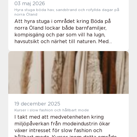
03 maj 2026
Hyra stuga böda hav, sandstrand och rofyllda dagar på
norra Öland
Att hyra stuga i området kring Böda på
norra Öland lockar både barnfamiljer,
kompisgäng och par som vill ha lugn,
havsutsikt och närhet till naturen. Med
milslånga sandstränder, klara badvikar och
gott om utflyktsmål blir veckan snabbt
fylld av både ...
19 december 2025
Kurser i slow fashion och hållbart mode
I takt med att medvetenheten kring
miljöpåverkan från modeindustrin ökar
växer intresset för slow fashion och