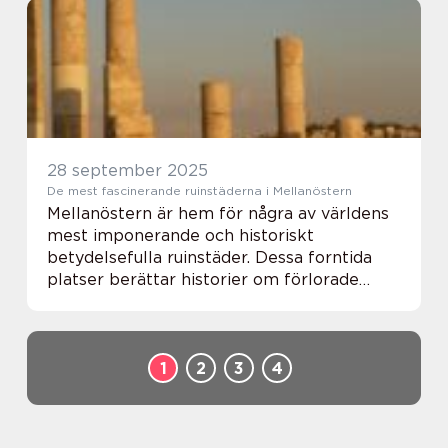
ekosystem dykare från hela världen. Men
med m...
28 september 2025
De mest fascinerande ruinstäderna i Mellanöstern
Mellanöstern är hem för några av världens
mest imponerande och historiskt
betydelsefulla ruinstäder. Dessa forntida
platser berättar historier om förlorade
civilisationer, handelsvägar och
arkitektoniska ...
1
2
3
4