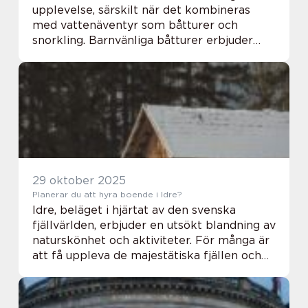
upplevelse, särskilt när det kombineras
med vattenäventyr som båtturer och
snorkling. Barnvänliga båtturer erbjuder
inte bara säkerhet och bekvämlighet, utan
ocks&ari...
29 oktober 2025
Planerar du att hyra boende i Idre?
Idre, beläget i hjärtat av den svenska
fjällvärlden, erbjuder en utsökt blandning av
naturskönhet och aktiviteter. För många är
att få uppleva de majestätiska fjällen och
den klara fjä...