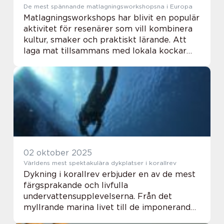
De mest spännande matlagningsworkshopsna i Europa
Matlagningsworkshops har blivit en populär
aktivitet för resenärer som vill kombinera
kultur, smaker och praktiskt lärande. Att
laga mat tillsammans med lokala kockar
ger en unik inblick i regionala råvaror,
traditionella re...
02 oktober 2025
Världens mest spektakulära dykplatser i korallrev
Dykning i korallrev erbjuder en av de mest
färgsprakande och livfulla
undervattensupplevelserna. Från det
myllrande marina livet till de imponerande
korallformationerna, lockar dessa