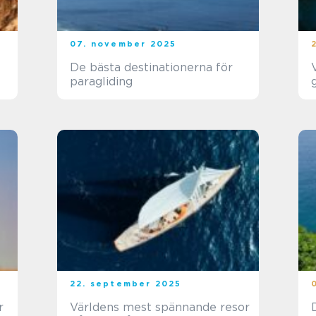
07. november 2025
De bästa destinationerna för
paragliding
22. september 2025
r
Världens mest spännande resor