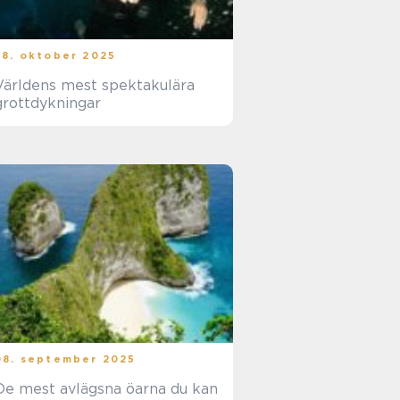
28. oktober 2025
Världens mest spektakulära
grottdykningar
08. september 2025
De mest avlägsna öarna du kan