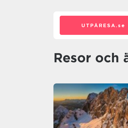
UTPÅRESA.
se
Resor och 