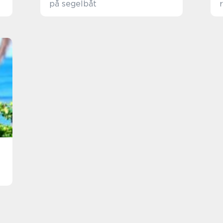
på segelbåt
r