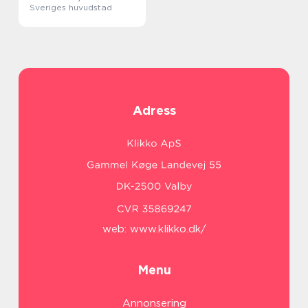
Sveriges huvudstad
Adress
web:
www.klikko.dk/
Menu
Annonsering