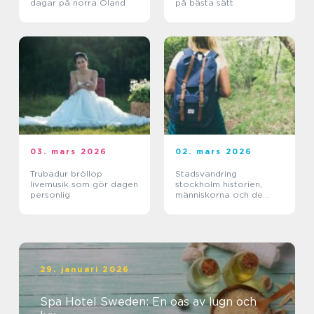
dagar på norra Öland
på bästa sätt
03. mars 2026
02. mars 2026
Trubadur bröllop
Stadsvandring
livemusik som gör dagen
stockholm historien,
personlig
människorna och de
gröna stråken
29. januari 2026
Spa Hotel Sweden: En oas av lugn och