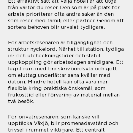
Ett effektivt sätt att välja hotell är att utgå
från varför du reser. Den som är på plats för
arbete prioriterar ofta andra saker än den
som reser med familj eller partner. Genom att
sortera behoven blir urvalet tydligare.
För arbetsresenären är tillgänglighet och
struktur nyckelord. Närhet till station, tydliga
in- och utcheckningstider och stabil
uppkoppling gör arbetsdagen smidigare. Ett
lugnt rum med bra skrivbordsyta och gott
om eluttag underlättar sena kvällar med
datorn. Mindre hotell kan ofta vara mer
flexibla kring praktiska önskemål, som
frukosttid eller förvaring av material mellan
två besök.
För privatresenären, som kanske vill
upptäcka Växjö, blir promenadavstånd och
trivsel i rummet viktigare. Ett centralt