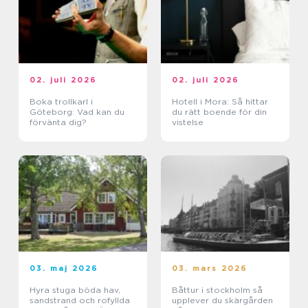
02. juli 2026
02. juli 2026
Boka trollkarl i
Hotell i Mora: Så hittar
Göteborg: Vad kan du
du rätt boende för din
förvänta dig?
vistelse
03. maj 2026
03. mars 2026
Hyra stuga böda hav,
Båttur i stockholm så
sandstrand och rofyllda
upplever du skärgården