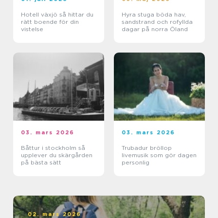
Hotell växjö så hittar du
Hyra stuga böda hav,
rätt boende för din
sandstrand och rofyllda
vistelse
dagar på norra Öland
03. mars 2026
03. mars 2026
Båttur i stockholm så
Trubadur bröllop
upplever du skärgården
livemusik som gör dagen
på bästa sätt
personlig
02. mars 2026