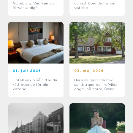
Göteborg: Vad kan du
du rätt boende för din
förvänta dig?
vistelse
01. juli 2026
03. maj 2026
Hotell växjö så hittar du
Hyra stuga böda hav,
rätt boende för din
sandstrand och rofyllda
vistelse
dagar på norra Öland