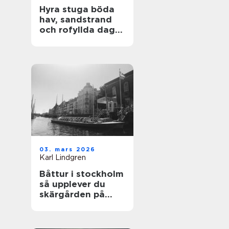
Hyra stuga böda
hav, sandstrand
och rofyllda dagar
på norra Öland
03. mars 2026
Karl Lindgren
Båttur i stockholm
så upplever du
skärgården på
bästa sätt