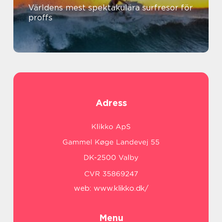
Världens mest spektakulära surfresor för
proffs
Adress
web:
www.klikko.dk/
Menu