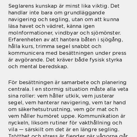
Seglarens kunskap är minst lika viktig. Det
handlar inte bara om grundläggande
navigering och segling, utan om att kunna
läsa havet och vädret, känna igen
molnformationer, vindbyar och sjö­mönster.
Erfarenheten av att hantera båten i sjögång,
hålla kurs, trimma segel snabbt och
kommunicera med besättningen under press
är avgörande. Det kräver både fysisk styrka
och mental beredskap.
För besättningen är samarbete och planering
centrala. I en stormig situation måste alla veta
sina roller: vem håller utkik, vem justerar
segel, vem hanterar navigering, vem tar hand
om säkerhetsutrustning, vem gör mat och
vem håller humöret uppe. Kommunikation är
nyckeln, liksom rutiner för vakthållning och
vila — särskilt om det är en längre segling.
Trötthet och stress är fiender när vågorna går