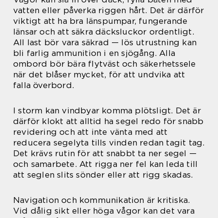
vatten eller påverka riggen hårt. Det är därför
viktigt att ha bra länspumpar, fungerande
länsar och att säkra däcksluckor ordentligt.
All last bör vara säkrad — lös utrustning kan
bli farlig ammunition i en sjögång. Alla
ombord bör bära flytväst och säkerhetssele
när det blåser mycket, för att undvika att
falla överbord.
I storm kan vindbyar komma plötsligt. Det är
därför klokt att alltid ha segel redo för snabb
revidering och att inte vänta med att
reducera segelyta tills vinden redan tagit tag.
Det krävs rutin för att snabbt ta ner segel —
och samarbete. Att rigga ner fel kan leda till
att seglen slits sönder eller att rigg skadas.
Navigation och kommunikation är kritiska.
Vid dålig sikt eller höga vågor kan det vara