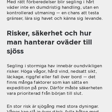
Med rätt förberedelser blir segling i hårt
väder inte en dumdristig handling, utan en
kontrollerad utmaning — en chans att testa
gränser, lära sig havet och känna sig levande.
Risker, säkerhet och hur
man hanterar oväder till
sjöss
Segling i stormiga hav innebär oundvikligen
risker. Höga vågor, hård vind, nedsatt sikt,
läckage, riggfel eller fall över bord — det
finns många faktorer som kan sätta en
expedition på prov. Därför måste säkerheten
vara prioriterad från början till slut.
En stor risk är sjögång med stora dyningar.
Vågor kan slå in över däck, fylla båten med