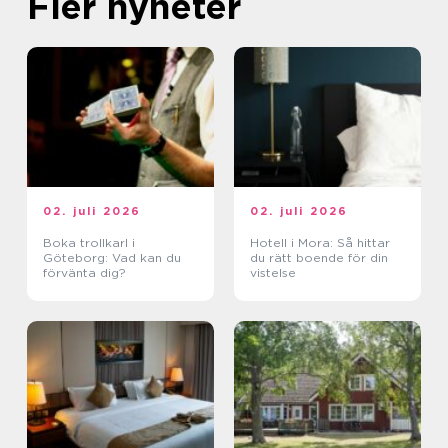
Fler nyheter
02. juli 2026
02. juli 2026
Boka trollkarl i
Hotell i Mora: Så hittar
Göteborg: Vad kan du
du rätt boende för din
förvänta dig?
vistelse