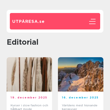
UTPÅRESA.
se
editorial
19. december 2025
16. december 2025
Kurser i slow fashion och
Världens mest hisnande
hållbart mode
bergsvyer