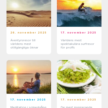
26. november 2025
17. november 2025
Äventyrsresor till
Världens mest
världens mest
spektakulära surfresor
otillgängliga öknar
för proffs
17. november 2025
17. november 2025
Meditation i solnedgång
De mest inspirerande