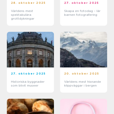
28. oktober 2025
27. oktober 2025
Världens mest
Skapa en fotodag – lär
spektakulära
barnen fotografering
grottdykningar
27. oktober 2025
20. oktober 2025
Historiska byggnader
Världens mest hisnande
som blivit museer
klippväggar i bergen