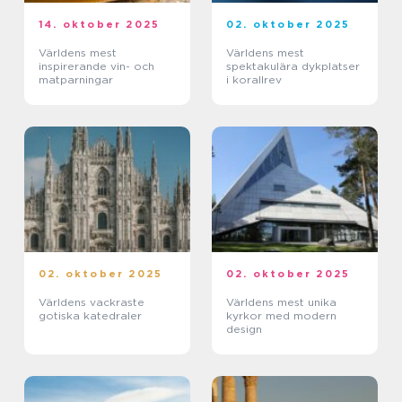
14. oktober 2025
02. oktober 2025
Världens mest
Världens mest
inspirerande vin- och
spektakulära dykplatser
matparningar
i korallrev
02. oktober 2025
02. oktober 2025
Världens vackraste
Världens mest unika
gotiska katedraler
kyrkor med modern
design