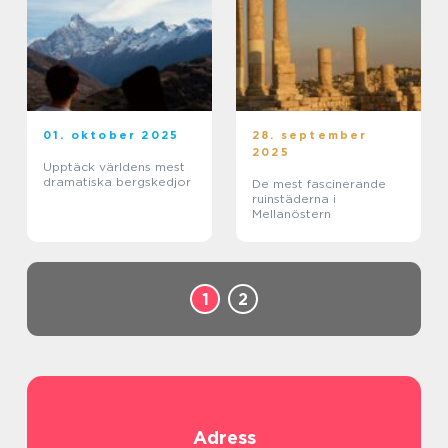
01. oktober 2025
28. september
2025
Upptäck världens mest
dramatiska bergskedjor
De mest fascinerande
ruinstäderna i
Mellanöstern
1
2
Adress