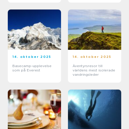
14. oktober 2025
14. oktober 2025
Basecamp-upplevelse
Äventyrsresor till
som på Everest
världens mest isolerade
vandringsleder