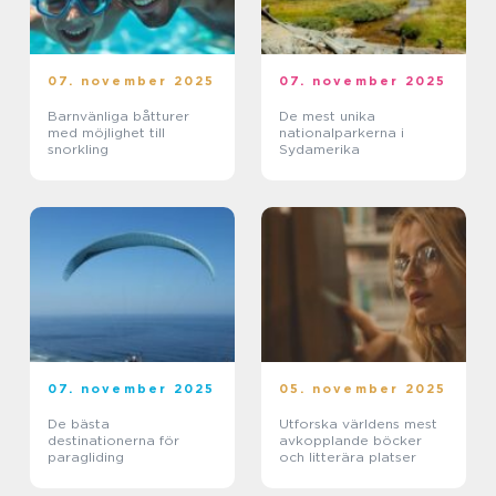
07. november 2025
07. november 2025
Barnvänliga båtturer
De mest unika
med möjlighet till
nationalparkerna i
snorkling
Sydamerika
07. november 2025
05. november 2025
De bästa
Utforska världens mest
destinationerna för
avkopplande böcker
paragliding
och litterära platser