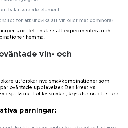
som balanserande element
ensitet för att undvika att vin eller mat dominerar
nciper gör det enklare att experimentera och
binationer hemma.
 oväntade vin- och
akare utforskar nya smakkombinationer som
apar oväntade upplevelser. Den kreativa
kan spela med olika smaker, kryddor och texturer.
ativa parningar:
g mat:
Fruktiga toner möter kryddighet och skapar