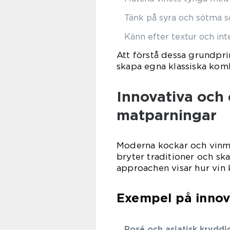
Tänk på syra och sötma 
Känn efter textur och int
Att förstå dessa grundpri
skapa egna klassiska kom
Innovativa och
matparningar
Moderna kockar och vinm
bryter traditioner och sk
approachen visar hur vin 
Exempel på innov
Rosé och asiatisk kryddi