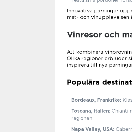
Testa små portioner förs
Innovativa parningar uppm
mat- och vinupplevelsen 
Vinresor och m
Att kombinera vinprovnin
Olika regioner erbjuder s
inspirera till nya parningar
Populära destinat
Bordeaux, Frankrike:
Klas
Toscana, Italien:
Chianti m
regionen
Napa Valley, USA:
Caberne