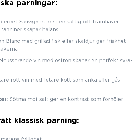
iska parningar:
bernet Sauvignon med en saftig biff framhäver
 tanniner skapar balans
 Blanc med grillad fisk eller skaldjur ger friskhet
makerna
Mousserande vin med ostron skapar en perfekt syra-
are rött vin med fetare kött som anka eller gås
st:
Sötma mot salt ger en kontrast som förhöjer
rätt klassisk parning:
matens fyllighet