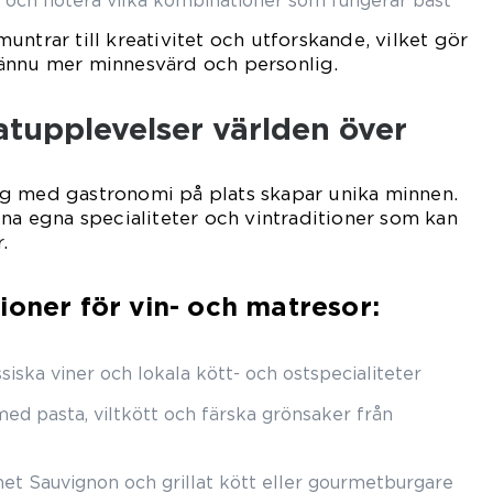
t och notera vilka kombinationer som fungerar bäst
untrar till kreativitet och utforskande, vilket gör
ännu mer minnesvärd och personlig.
atupplevelser världen över
g med gastronomi på plats skapar unika minnen.
ina egna specialiteter och vintraditioner som kan
.
ioner för vin- och matresor:
siska viner och lokala kött- och ostspecialiteter
ed pasta, viltkött och färska grönsaker från
t Sauvignon och grillat kött eller gourmetburgare