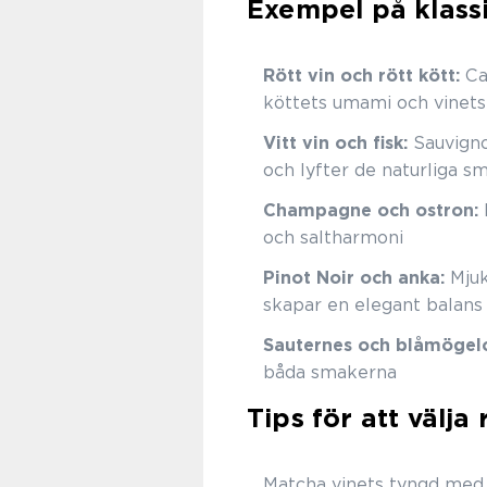
Exempel på klass
Rött vin och rött kött:
Ca
köttets umami och vinets
Vitt vin och fisk:
Sauvignon
och lyfter de naturliga s
Champagne och ostron:
och saltharmoni
Pinot Noir och anka:
Mjuk
skapar en elegant balans
Sauternes och blåmögelo
båda smakerna
Tips för att välja 
Matcha vinets tyngd med 