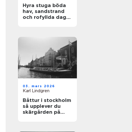
Hyra stuga böda
hav, sandstrand
och rofyllda dagar
på norra Öland
03. mars 2026
Karl Lindgren
Båttur i stockholm
så upplever du
skärgården på
bästa sätt