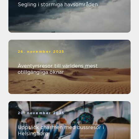
Segling i stormiga havsområden
26. november 2025
Äventyrsresor till världens mest
otillgängliga öknar
20. november 2025
Upptäck charmen med bussresor i
Helsingborg