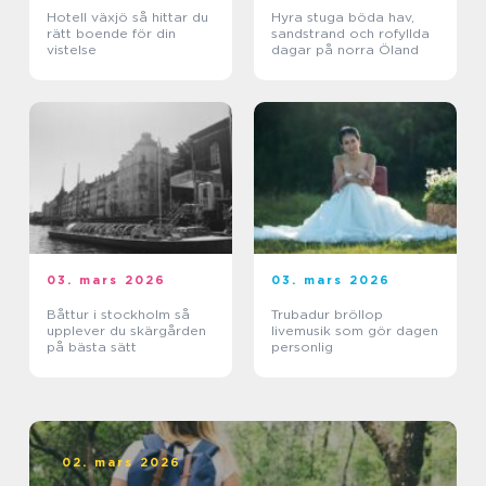
Hotell växjö så hittar du
Hyra stuga böda hav,
rätt boende för din
sandstrand och rofyllda
vistelse
dagar på norra Öland
03. mars 2026
03. mars 2026
Båttur i stockholm så
Trubadur bröllop
upplever du skärgården
livemusik som gör dagen
på bästa sätt
personlig
02. mars 2026