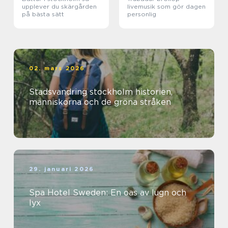
upplever du skärgården
livemusik som gör dagen
på bästa sätt
personlig
02. mars 2026
Stadsvandring stockholm historien,
människorna och de gröna stråken
29. januari 2026
Spa Hotel Sweden: En oas av lugn och
lyx