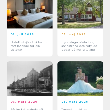
01. juli 2026
03. maj 2026
Hotell växjö så hittar du
Hyra stuga böda hav,
rätt boende för din
sandstrand och rofyllda
vistelse
dagar på norra Öland
03. mars 2026
03. mars 2026
Båttur i stockholm så
Trubadur bröllop