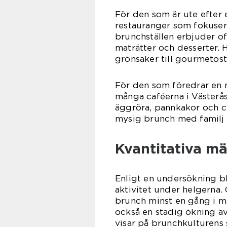
För den som är ute efter
restauranger som fokusera
brunchställen erbjuder o
maträtter och desserter. H
grönsaker till gourmetosta
För den som föredrar en
många caféerna i Västerås
äggröra, pannkakor och cr
mysig brunch med familj 
Kvantitativa m
Enligt en undersökning b
aktivitet under helgerna. 
brunch minst en gång i må
också en stadig ökning av
visar på brunchkulturens s