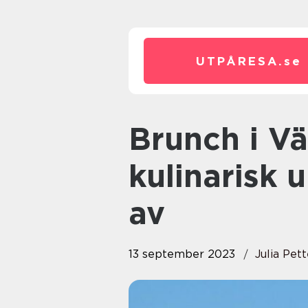
UTPÅRESA.
se
Brunch i Västerås – En
kulinarisk 
av
13 september 2023
Julia Pet