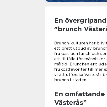
En övergripande
”brunch Väster
Brunch-kulturen har blivi
ett brett utbud av brunc
frukost och lunch och serv
ett tillfälle för människ
måltid. Brunchen erbjuder 
frukostfavoriter till mer
vi att utforska Västerås 
brunch i staden.
En omfattande 
Västerås”