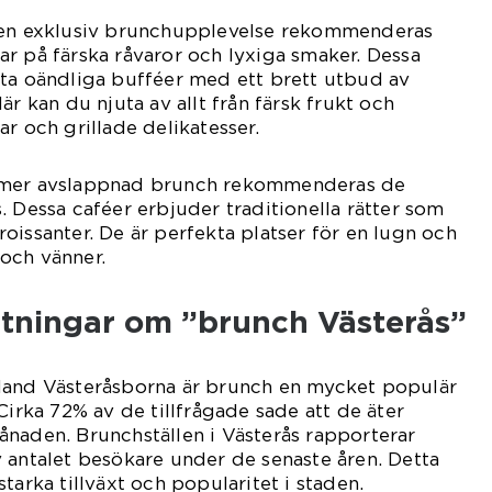
 en exklusiv brunchupplevelse rekommenderas
r på färska råvaror och lyxiga smaker. Dessa
fta oändliga bufféer med ett brett utbud av
är kan du njuta av allt från färsk frukt och
r och grillade delikatesser.
 mer avslappnad brunch rekommenderas de
. Dessa caféer erbjuder traditionella rätter som
oissanter. De är perfekta platser för en lugn och
och vänner.
ätningar om ”brunch Västerås”
land Västeråsborna är brunch en mycket populär
Cirka 72% av de tillfrågade sade att de äter
naden. Brunchställen i Västerås rapporterar
 antalet besökare under de senaste åren. Detta
tarka tillväxt och popularitet i staden.