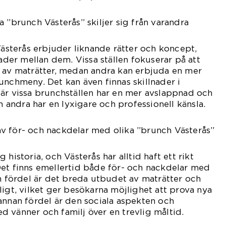
 ”brunch Västerås” skiljer sig från varandra
Västerås erbjuder liknande rätter och koncept,
nader mellan dem. Vissa ställen fokuserar på att
n av maträtter, medan andra kan erbjuda en mer
unchmeny. Det kan även finnas skillnader i
är vissa brunchställen har en mer avslappnad och
andra har en lyxigare och professionell känsla.
v för- och nackdelar med olika ”brunch Västerås”
historia, och Västerås har alltid haft ett rikt
Det finns emellertid både för- och nackdelar med
En fördel är det breda utbudet av maträtter och
ligt, vilket ger besökarna möjlighet att prova nya
annan fördel är den sociala aspekten och
 vänner och familj över en trevlig måltid.