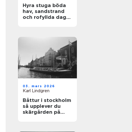
Hyra stuga böda
hav, sandstrand
och rofyllda dagar
på norra Öland
03. mars 2026
Karl Lindgren
Båttur i stockholm
så upplever du
skärgården på
bästa sätt