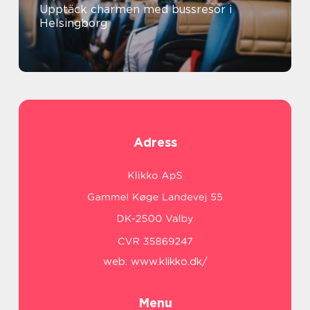
Upptäck charmen med bussresor i
Helsingborg
Adress
web:
www.klikko.dk/
Menu