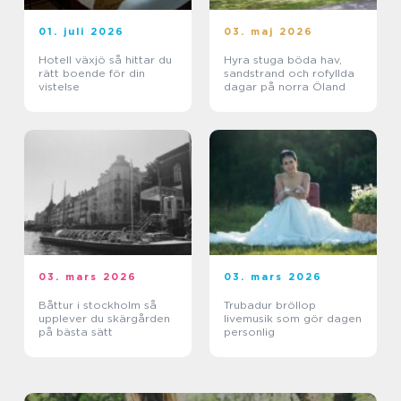
01. juli 2026
03. maj 2026
Hotell växjö så hittar du
Hyra stuga böda hav,
rätt boende för din
sandstrand och rofyllda
vistelse
dagar på norra Öland
03. mars 2026
03. mars 2026
Båttur i stockholm så
Trubadur bröllop
upplever du skärgården
livemusik som gör dagen
på bästa sätt
personlig