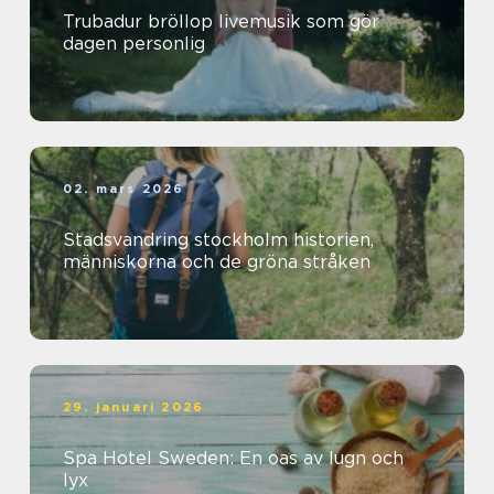
Trubadur bröllop livemusik som gör
dagen personlig
02. mars 2026
Stadsvandring stockholm historien,
människorna och de gröna stråken
29. januari 2026
Spa Hotel Sweden: En oas av lugn och
lyx