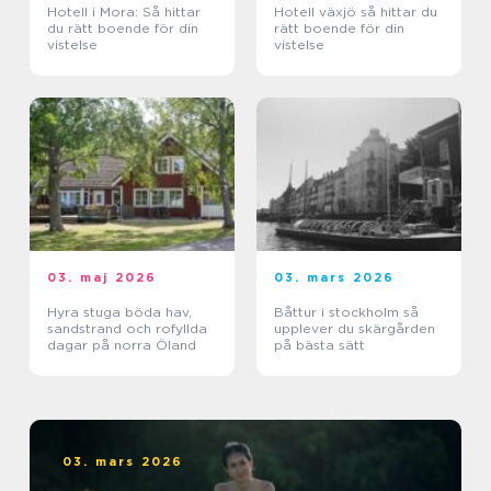
Hotell i Mora: Så hittar
Hotell växjö så hittar du
du rätt boende för din
rätt boende för din
vistelse
vistelse
03. maj 2026
03. mars 2026
Hyra stuga böda hav,
Båttur i stockholm så
sandstrand och rofyllda
upplever du skärgården
dagar på norra Öland
på bästa sätt
03. mars 2026