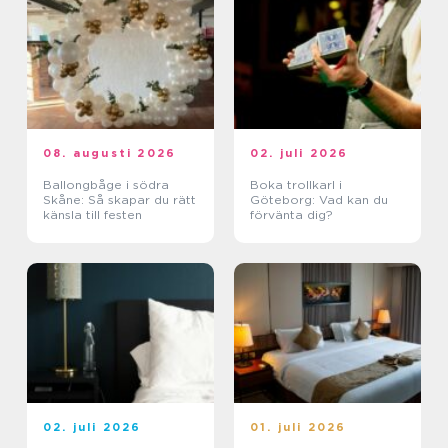
08. augusti 2026
02. juli 2026
Ballongbåge i södra
Boka trollkarl i
Skåne: Så skapar du rätt
Göteborg: Vad kan du
känsla till festen
förvänta dig?
02. juli 2026
01. juli 2026