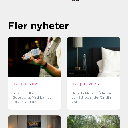
Fler nyheter
02. juli 2026
02. juli 2026
Boka trollkarl i
Hotell i Mora: Så hittar
Göteborg: Vad kan du
du rätt boende för din
förvänta dig?
vistelse