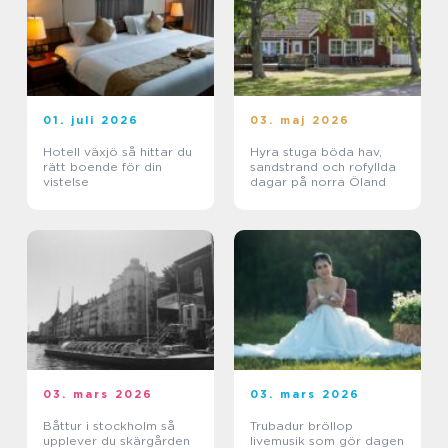
01. juli 2026
03. maj 2026
Hotell växjö så hittar du
Hyra stuga böda hav,
rätt boende för din
sandstrand och rofyllda
vistelse
dagar på norra Öland
03. mars 2026
03. mars 2026
Båttur i stockholm så
Trubadur bröllop
upplever du skärgården
livemusik som gör dagen