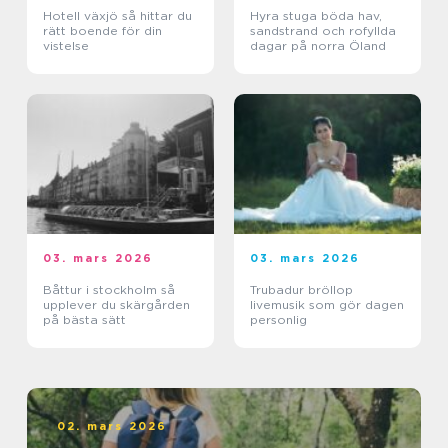
Hotell växjö så hittar du
Hyra stuga böda hav,
rätt boende för din
sandstrand och rofyllda
vistelse
dagar på norra Öland
03. mars 2026
03. mars 2026
Båttur i stockholm så
Trubadur bröllop
upplever du skärgården
livemusik som gör dagen
på bästa sätt
personlig
02. mars 2026