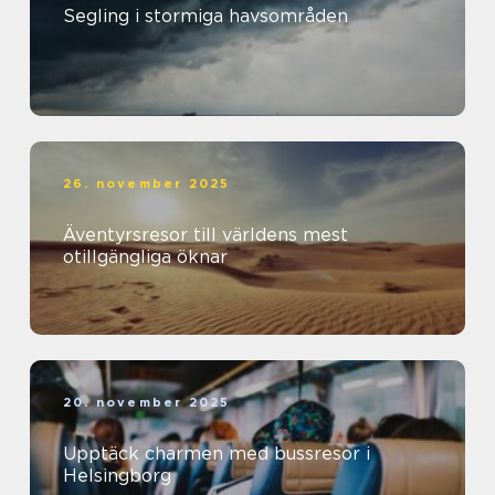
Segling i stormiga havsområden
26. november 2025
Äventyrsresor till världens mest
otillgängliga öknar
20. november 2025
Upptäck charmen med bussresor i
Helsingborg