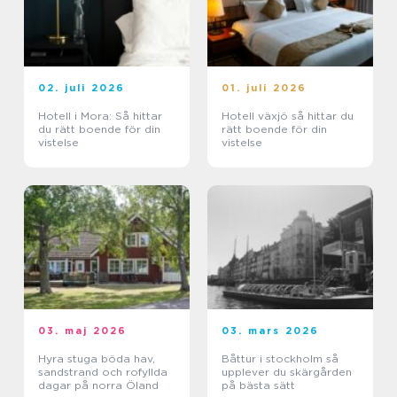
02. juli 2026
01. juli 2026
Hotell i Mora: Så hittar
Hotell växjö så hittar du
du rätt boende för din
rätt boende för din
vistelse
vistelse
03. maj 2026
03. mars 2026
Hyra stuga böda hav,
Båttur i stockholm så
sandstrand och rofyllda
upplever du skärgården
dagar på norra Öland
på bästa sätt