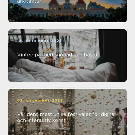
arkitektur
15. december 2025
Vinterspa med snöbad och bastu
02. december 2025
Världens mest unika festivaler för digital
och interaktiv konst