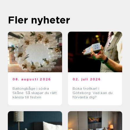
Fler nyheter
08. augusti 2026
02. juli 2026
Ballongbåge i södra
Boka trollkarl i
Skåne: Så skapar du rätt
Göteborg: Vad kan du
känsla till festen
förvänta dig?