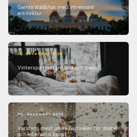
Gamla stadshus med intressant
arkitektur
15. december 2025
Vinterspa med snöbad och bastu
02. december 2025
Världens mest unika festivaler för digital
och interaktiv konst