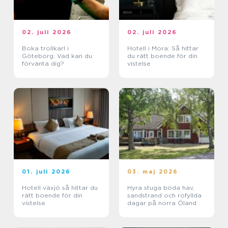
02. juli 2026
02. juli 2026
Boka trollkarl i
Hotell i Mora: Så hittar
Göteborg: Vad kan du
du rätt boende för din
förvänta dig?
vistelse
01. juli 2026
03. maj 2026
Hotell växjö så hittar du
Hyra stuga böda hav,
rätt boende för din
sandstrand och rofyllda
vistelse
dagar på norra Öland