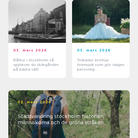
03. mars 2026
03. mars 2026
Båttur i stockholm så
Trubadur bröllop
upplever du skärgården
livemusik som gör dagen
på bästa sätt
personlig
02. mars 2026
Stadsvandring stockholm historien,
människorna och de gröna stråken