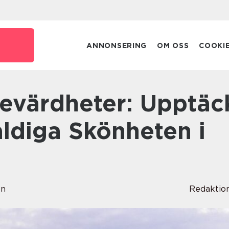
ANNONSERING
OM OSS
COOKI
ldiga Skönheten i
en
Redaktio