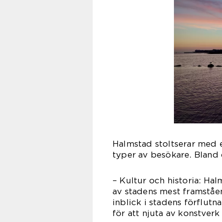
Halmstad stoltserar med en
typer av besökare. Bland d
– Kultur och historia: Halm
av stadens mest framståe
inblick i stadens förflu
för att njuta av konstverk 