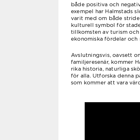
både positiva och negativ
exempel har Halmstads slo
varit med om både strider
kulturell symbol för stad
tillkomsten av turism oc
ekonomiska fördelar och 
Avslutningsvis, oavsett om
familjeresenär, kommer Ha
rika historia, naturliga s
för alla. Utforska denna 
som kommer att vara värd