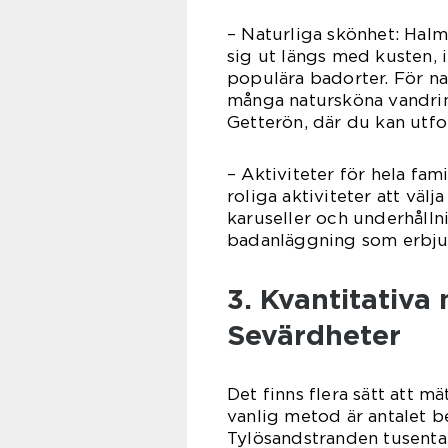
– Naturliga skönhet: Halm
sig ut längs med kusten, 
populära badorter. För n
många natursköna vandri
Getterön, där du kan utfo
– Aktiviteter för hela fam
roliga aktiviteter att vä
karuseller och underhålln
badanläggning som erbjude
3. Kvantitativ
Sevärdheter
Det finns flera sätt att 
vanlig metod är antalet be
Tylösandstranden tusenta