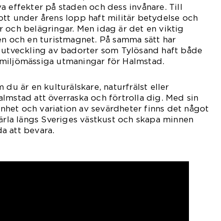
a effekter på staden och dess invånare. Till
tt under årens lopp haft militär betydelse och
 och belägringar. Men idag är det en viktig
en och en turistmagnet. På samma sätt har
h utveckling av badorter som Tylösand haft både
miljömässiga utmaningar för Halmstad.
 du är en kulturälskare, naturfrälst eller
lmstad att överraska och förtrolla dig. Med sin
könhet och variation av sevärdheter finns det något
pärla längs Sveriges västkust och skapa minnen
a att bevara.