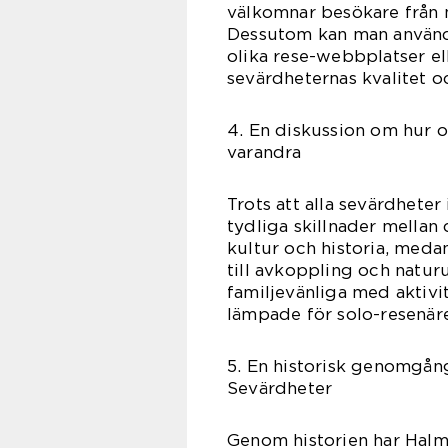
välkomnar besökare från nä
Dessutom kan man använd
olika rese-webbplatser ell
sevärdheternas kvalitet o
4. En diskussion om hur o
varandra
Trots att alla sevärdheter
tydliga skillnader mellan
kultur och historia, medan
till avkoppling och natur
familjevänliga med aktivit
lämpade för solo-resenär
5. En historisk genomgån
Sevärdheter
Genom historien har Halms