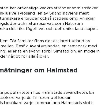
stad har oräkneliga vackra stränder som sträcker
inklusive Tylösand, en av Skandinaviens mest
aturälskare erbjuder också stadens omgivningar
ngsleder och naturreservat, som Naturum
rska det rika fågellivet och det unika landskapet.
iljen: För familjer finns det ett brett utbud av
lja mellan. Besök Äventyrslandet, en temapark med
ing, eller ta en sväng förbi Simstadion, en modern
r något för alla åldrar.
a mätningar om Halmstad
mäta populariteten hos Halmstads sevärdheter. En
sökare varje år. Till exempel lockar
ls besökare varje sommar, och Halmstads slott