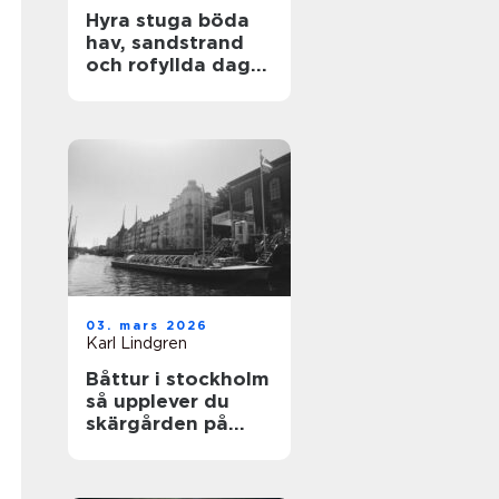
Hyra stuga böda
hav, sandstrand
och rofyllda dagar
på norra Öland
03. mars 2026
Karl Lindgren
Båttur i stockholm
så upplever du
skärgården på
bästa sätt