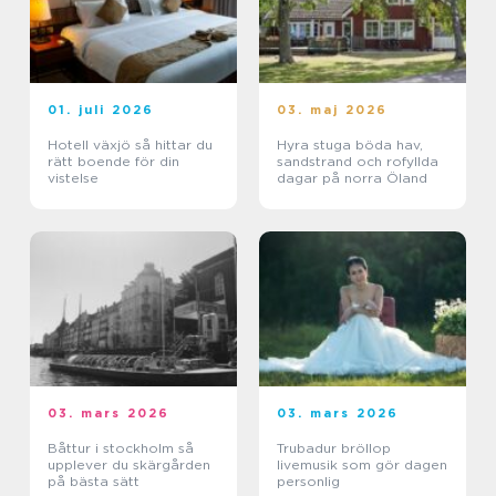
01. juli 2026
03. maj 2026
Hotell växjö så hittar du
Hyra stuga böda hav,
rätt boende för din
sandstrand och rofyllda
vistelse
dagar på norra Öland
03. mars 2026
03. mars 2026
Båttur i stockholm så
Trubadur bröllop
upplever du skärgården
livemusik som gör dagen
på bästa sätt
personlig