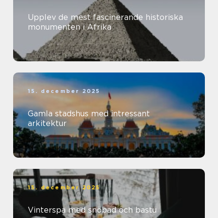
Upplev de mest fascinerande historiska
monumenten i Afrika
15. december 2025
Gamla stadshus med intressant
arkitektur
15. december 2025
Vinterspa med snöbad och bastu