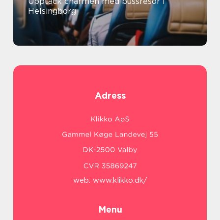
Upptäck charmen med bussresor i
Helsingborg
Adress
web:
www.klikko.dk/
Menu