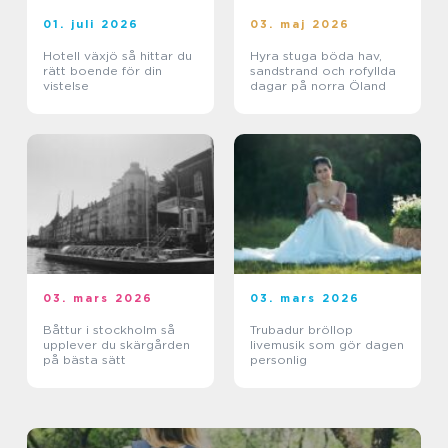
01. juli 2026
03. maj 2026
Hotell växjö så hittar du
Hyra stuga böda hav,
rätt boende för din
sandstrand och rofyllda
vistelse
dagar på norra Öland
03. mars 2026
03. mars 2026
Båttur i stockholm så
Trubadur bröllop
upplever du skärgården
livemusik som gör dagen
på bästa sätt
personlig