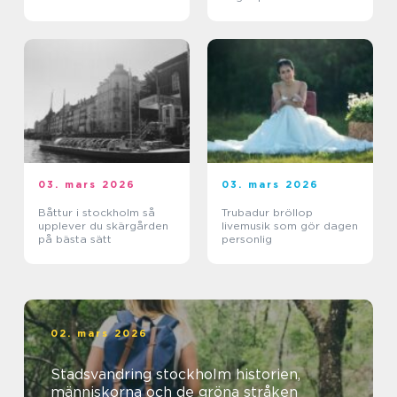
03. mars 2026
03. mars 2026
Båttur i stockholm så
Trubadur bröllop
upplever du skärgården
livemusik som gör dagen
på bästa sätt
personlig
02. mars 2026
Stadsvandring stockholm historien,
människorna och de gröna stråken