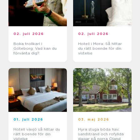
02. juli 2026
02. juli 2026
Boka trollkarl i
Hotell i Mora: Så hittar
Göteborg: Vad kan du
du rätt boende för din
förvänta dig?
vistelse
01. juli 2026
03. maj 2026
Hotell växjö så hittar du
Hyra stuga böda hav,
rätt boende för din
sandstrand och rofyllda
vistelse
dagar på norra Öland