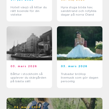
Hotell växjö så hittar du
Hyra stuga böda hav,
rätt boende för din
sandstrand och rofyllda
vistelse
dagar på norra Öland
03. mars 2026
03. mars 2026
Båttur i stockholm så
Trubadur bröllop
upplever du skärgården
livemusik som gör dagen
på bästa sätt
personlig
02. mars 2026