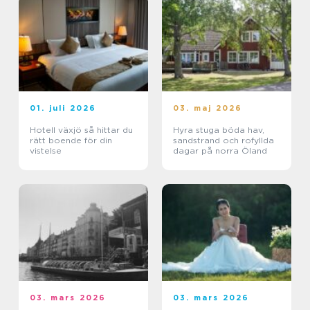
01. juli 2026
03. maj 2026
Hotell växjö så hittar du
Hyra stuga böda hav,
rätt boende för din
sandstrand och rofyllda
vistelse
dagar på norra Öland
03. mars 2026
03. mars 2026