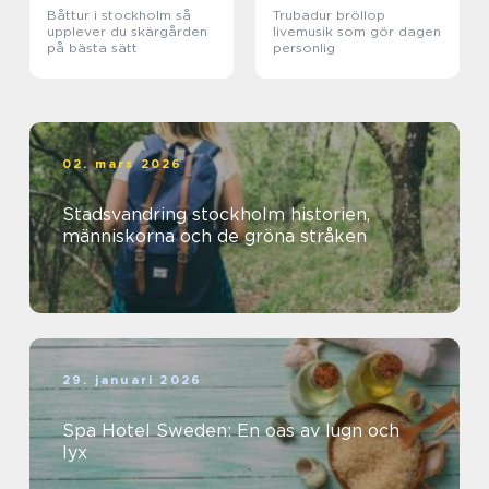
Båttur i stockholm så
Trubadur bröllop
upplever du skärgården
livemusik som gör dagen
på bästa sätt
personlig
02. mars 2026
Stadsvandring stockholm historien,
människorna och de gröna stråken
29. januari 2026
Spa Hotel Sweden: En oas av lugn och
lyx