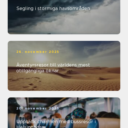
Segling i stormiga havsområden
26. november 2025
Äventyrsresor till världens mest
otillgängliga öknar
20. november 2025
Upptäck charmen med bussresor i
Helsingborg