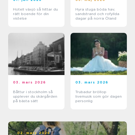
Hotell växjö så hittar du
Hyra stuga böda hav,
rätt boende för din
sandstrand och rofyllda
vistelse
dagar på norra Öland
03. mars 2026
03. mars 2026
Båttur i stockholm så
Trubadur bröllop
upplever du skärgården
livemusik som gör dagen
på bästa sätt
personlig
02. mars 2026