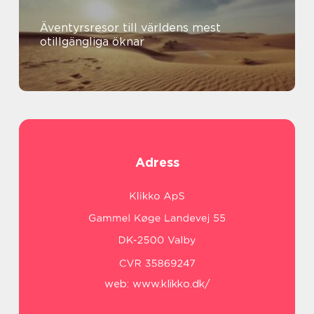
Äventyrsresor till världens mest
otillgängliga öknar
Adress
web:
www.klikko.dk/