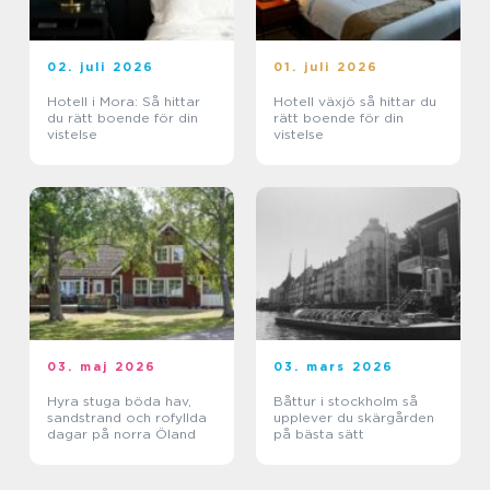
02. juli 2026
01. juli 2026
Hotell i Mora: Så hittar
Hotell växjö så hittar du
du rätt boende för din
rätt boende för din
vistelse
vistelse
03. maj 2026
03. mars 2026
Hyra stuga böda hav,
Båttur i stockholm så
sandstrand och rofyllda
upplever du skärgården
dagar på norra Öland
på bästa sätt