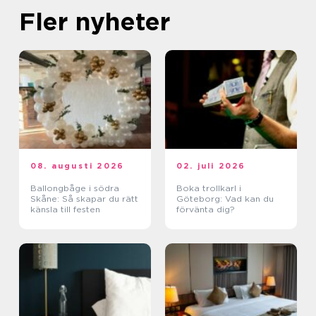
Fler nyheter
08. augusti 2026
02. juli 2026
Ballongbåge i södra
Boka trollkarl i
Skåne: Så skapar du rätt
Göteborg: Vad kan du
känsla till festen
förvänta dig?