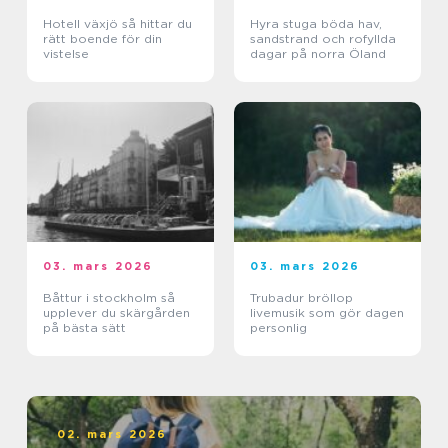
Hotell växjö så hittar du
Hyra stuga böda hav,
rätt boende för din
sandstrand och rofyllda
vistelse
dagar på norra Öland
03. mars 2026
03. mars 2026
Båttur i stockholm så
Trubadur bröllop
upplever du skärgården
livemusik som gör dagen
på bästa sätt
personlig
02. mars 2026