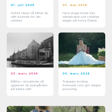
01. juli 2026
03. maj 2026
Hotell växjö så hittar du
Hyra stuga böda hav,
rätt boende för din
sandstrand och rofyllda
vistelse
dagar på norra Öland
03. mars 2026
03. mars 2026
Båttur i stockholm så
Trubadur bröllop
upplever du skärgården
livemusik som gör dagen
på bästa sätt
personlig