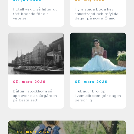
Hotell växjö så hittar du
Hyra stuga böda hav,
rätt boende för din
sandstrand och rofyllda
vistelse
dagar på norra Öland
03. mars 2026
03. mars 2026
Båttur i stockholm så
Trubadur bröllop
upplever du skärgården
livemusik som gör dagen
på bästa sätt
personlig
02. mars 2026