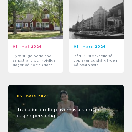
03. maj 2026
03. mars 2026
Hyra stuga böda hav,
Båttur i stockholm så
sandstrand och rofyllda
upplever du skärgården
dagar på norra Öland
på bästa sätt
03. mars 2026
Trubadur bröllop livemusik som gör
dagen personlig