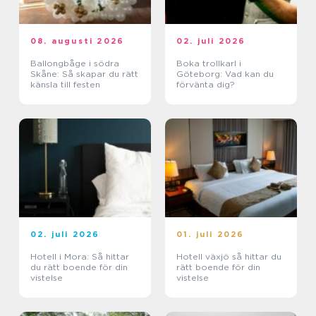
08. augusti 2026
02. juli 2026
Ballongbåge i södra
Boka trollkarl i
Skåne: Så skapar du rätt
Göteborg: Vad kan du
känsla till festen
förvänta dig?
02. juli 2026
01. juli 2026
Hotell i Mora: Så hittar
Hotell växjö så hittar du
du rätt boende för din
rätt boende för din
vistelse
vistelse