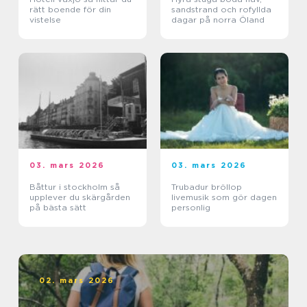
rätt boende för din
sandstrand och rofyllda
vistelse
dagar på norra Öland
03. mars 2026
03. mars 2026
Båttur i stockholm så
Trubadur bröllop
upplever du skärgården
livemusik som gör dagen
på bästa sätt
personlig
02. mars 2026