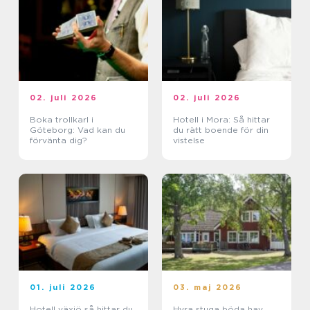
02. juli 2026
02. juli 2026
Boka trollkarl i
Hotell i Mora: Så hittar
Göteborg: Vad kan du
du rätt boende för din
förvänta dig?
vistelse
01. juli 2026
03. maj 2026
Hotell växjö så hittar du
Hyra stuga böda hav,