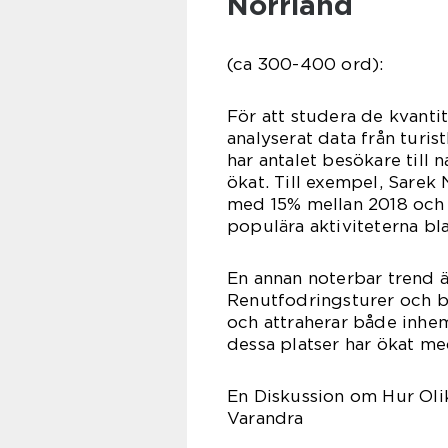
Norrland
(ca 300-400 ord):
För att studera de kvantit
analyserat data från turi
har antalet besökare till 
ökat. Till exempel, Sarek
med 15% mellan 2018 och 
populära aktiviteterna bl
En annan noterbar trend ä
Renutfodringsturer och bes
och attraherar både inhem
dessa platser har ökat me
En Diskussion om Hur Olik
Varandra