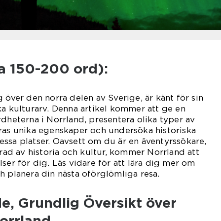
a 150-200 ord):
 över den norra delen av Sverige, är känt för sin
ka kulturarv. Denna artikel kommer att ge en
rdheterna i Norrland, presentera olika typer av
ras unika egenskaper och undersöka historiska
ssa platser. Oavsett om du är en äventyrssökare,
erad av historia och kultur, kommer Norrland att
ser för dig. Läs vidare för att lära dig mer om
h planera din nästa oförglömliga resa.
e, Grundlig Översikt över
orrland