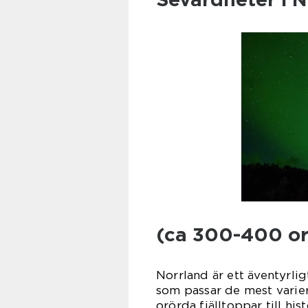
(ca 300-400 or
Norrland är ett äventyrli
som passar de mest varie
orörda fjälltoppar till hi