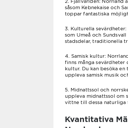
2. Fjällvärlden: Norrland 
såsom Kebnekaise och Sar
toppar fantastiska möjligh
3. Kulturella sevärdheter:
som Umeå och Sundsvall e
stadsdelar, traditionella 
4. Samisk kultur: Norrlan
finns många sevärdheter 
kultur. Du kan besöka en t
uppleva samisk musik och
5. Midnattssol och norrske
uppleva midnattssol om s
vittne till dessa naturlig
Kvantitativa Mä