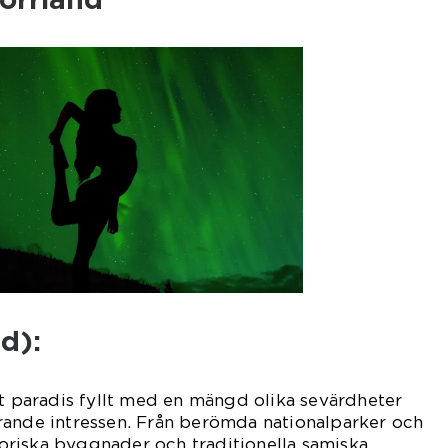
d):
gt paradis fyllt med en mängd olika sevärdheter
rande intressen. Från berömda nationalparker och
storiska byggnader och traditionella samiska