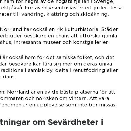
är hem för några av de högsta fjällen i Sverige,
ektjåkkå. För äventyrsentusiaster erbjuder dessa
eter till vandring, klättring och skidåkning.
 Norrland har också en rik kulturhistoria. Städer
rbjuder besökare en chans att utforska gamla
trähus, intressanta museer och konstgallerier.
d är också hem för det samiska folket, och det
där besökare kan lära sig mer om deras unika
raditionell samisk by, delta i renutfodring eller
 dans.
n: Norrland är en av de bästa platserna för att
ommaren och norrsken om vintern. Att vara
a fenomen är en upplevelse som inte bör missas.
tningar om Sevärdheter i