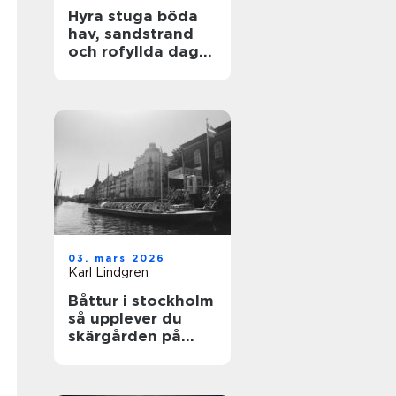
Hyra stuga böda
hav, sandstrand
och rofyllda dagar
på norra Öland
03. mars 2026
Karl Lindgren
Båttur i stockholm
så upplever du
skärgården på
bästa sätt