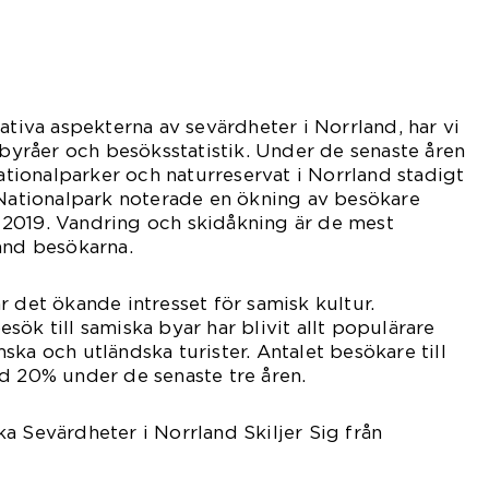
ativa aspekterna av sevärdheter i Norrland, har vi
stbyråer och besöksstatistik. Under de senaste åren
nationalparker och naturreservat i Norrland stadigt
 Nationalpark noterade en ökning av besökare
2019. Vandring och skidåkning är de mest
and besökarna.
r det ökande intresset för samisk kultur.
ök till samiska byar har blivit allt populärare
ska och utländska turister. Antalet besökare till
d 20% under de senaste tre åren.
a Sevärdheter i Norrland Skiljer Sig från