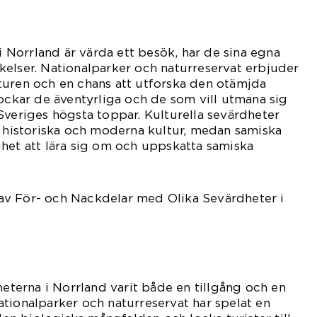
 i Norrland är värda ett besök, har de sina egna
elser. Nationalparker och naturreservat erbjuder
turen och en chans att utforska den otämjda
lockar de äventyrliga och de som vill utmana sig
Sveriges högsta toppar. Kulturella sevärdheter
s historiska och moderna kultur, medan samiska
het att lära sig om och uppskatta samiska
v För- och Nackdelar med Olika Sevärdheter i
heterna i Norrland varit både en tillgång och en
tionalparker och naturreservat har spelat en