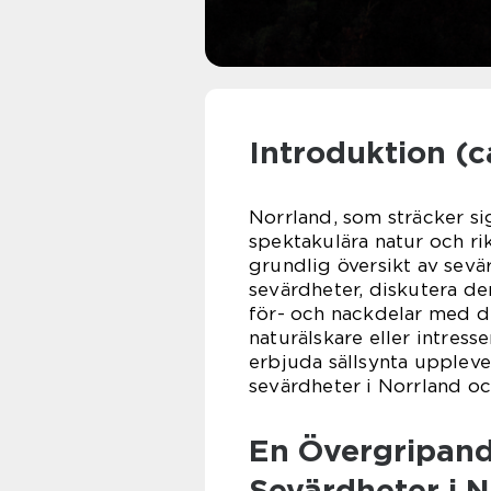
Introduktion (c
Norrland, som sträcker sig
spektakulära natur och ri
grundlig översikt av sevä
sevärdheter, diskutera de
för- och nackdelar med de
naturälskare eller intress
erbjuda sällsynta upplevel
sevärdheter i Norrland oc
En Övergripand
Sevärdheter i N