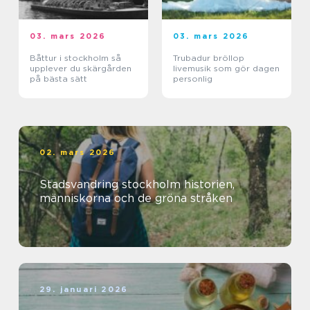
03. mars 2026
03. mars 2026
Båttur i stockholm så
Trubadur bröllop
upplever du skärgården
livemusik som gör dagen
på bästa sätt
personlig
02. mars 2026
Stadsvandring stockholm historien,
människorna och de gröna stråken
29. januari 2026