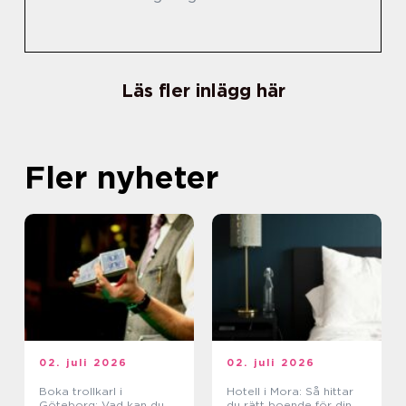
Läs fler inlägg här
Fler nyheter
02. juli 2026
02. juli 2026
Boka trollkarl i
Hotell i Mora: Så hittar
Göteborg: Vad kan du
du rätt boende för din