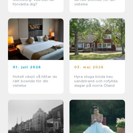
förvänta dig?
vistelse
01. juli 2026
03. maj 2026
Hotell växjö så hittar du
Hyra stuga böda hav,
rätt boende för din
sandstrand och rofyllda
vistelse
dagar på norra Öland