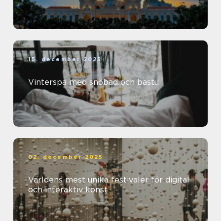
15. december 2025
Vinterspa med snöbad och bastu
02. december 2025
Världens mest unika festivaler för digital
och interaktiv konst