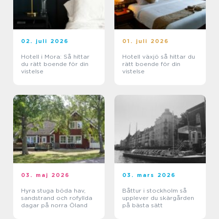
02. juli 2026
01. juli 2026
Hotell i Mora: Så hittar
Hotell växjö så hittar du
du rätt boende för din
rätt boende för din
vistelse
vistelse
03. maj 2026
03. mars 2026
Hyra stuga böda hav,
Båttur i stockholm så
sandstrand och rofyllda
upplever du skärgården
dagar på norra Öland
på bästa sätt