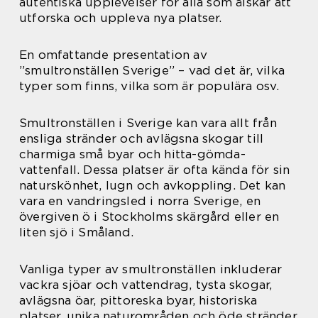
autentiska upplevelser för alla som älskar att
utforska och uppleva nya platser.
En omfattande presentation av
”smultronställen Sverige” – vad det är, vilka
typer som finns, vilka som är populära osv.
Smultronställen i Sverige kan vara allt från
ensliga stränder och avlägsna skogar till
charmiga små byar och hitta-gömda-
vattenfall. Dessa platser är ofta kända för sin
naturskönhet, lugn och avkoppling. Det kan
vara en vandringsled i norra Sverige, en
övergiven ö i Stockholms skärgård eller en
liten sjö i Småland.
Vanliga typer av smultronställen inkluderar
vackra sjöar och vattendrag, tysta skogar,
avlägsna öar, pittoreska byar, historiska
platser, unika naturområden och öde stränder.