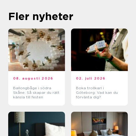
Fler nyheter
08. augusti 2026
02. juli 2026
Ballongbåge i södra
Boka trollkarl i
Skåne: Så skapar du rätt
Göteborg: Vad kan du
känsla till festen
förvänta dig?