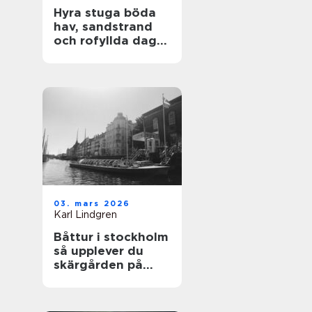
Hyra stuga böda
hav, sandstrand
och rofyllda dagar
på norra Öland
03. mars 2026
Karl Lindgren
Båttur i stockholm
så upplever du
skärgården på
bästa sätt