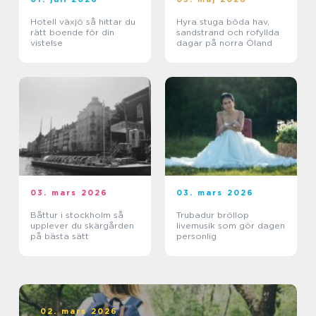
Hotell växjö så hittar du
Hyra stuga böda hav,
rätt boende för din
sandstrand och rofyllda
vistelse
dagar på norra Öland
03. mars 2026
03. mars 2026
Båttur i stockholm så
Trubadur bröllop
upplever du skärgården
livemusik som gör dagen
på bästa sätt
personlig
02. mars 2026