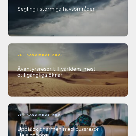
Segling i stormiga havsområden
26. november 2025
Äventyrsresor till världens mest
otillgängliga öknar
20. november 2025
Upptäck charmen med bussresor i
Helsingborg