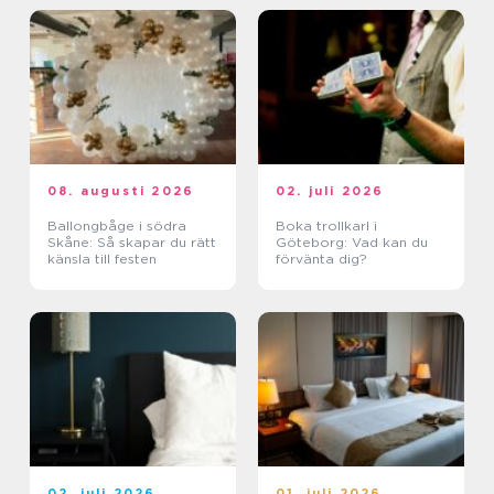
08. augusti 2026
02. juli 2026
Ballongbåge i södra
Boka trollkarl i
Skåne: Så skapar du rätt
Göteborg: Vad kan du
känsla till festen
förvänta dig?
02. juli 2026
01. juli 2026