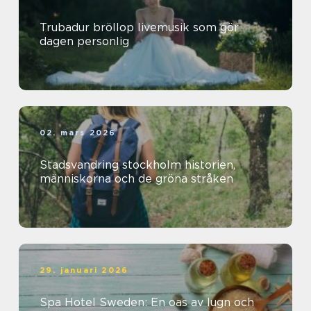
Trubadur bröllop livemusik som gör
dagen personlig
02. mars 2026
Stadsvandring stockholm historien,
människorna och de gröna stråken
29. januari 2026
Spa Hotel Sweden: En oas av lugn och