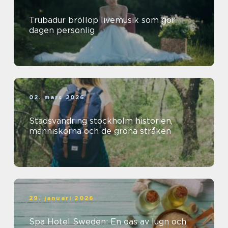
Trubadur bröllop livemusik som gör
dagen personlig
02. mars 2026
Stadsvandring stockholm historien,
människorna och de gröna stråken
29. januari 2026
Spa Hotel Sweden: En oas av lugn och