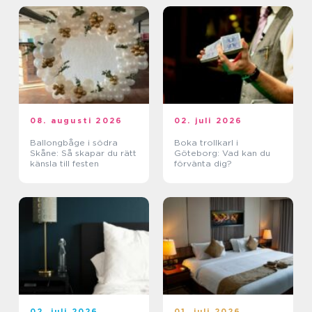
08. augusti 2026
02. juli 2026
Ballongbåge i södra
Boka trollkarl i
Skåne: Så skapar du rätt
Göteborg: Vad kan du
känsla till festen
förvänta dig?
02. juli 2026
01. juli 2026