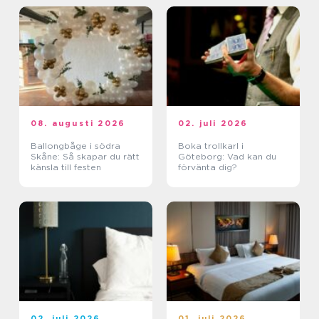
08. augusti 2026
02. juli 2026
Ballongbåge i södra
Boka trollkarl i
Skåne: Så skapar du rätt
Göteborg: Vad kan du
känsla till festen
förvänta dig?
02. juli 2026
01. juli 2026