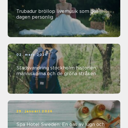
Trubadur bröllop livemusik som gör
dagen personlig
02. mars 2026
Stadsvandring stockholm historien,
människorna och de gröna stråken
29. januari 2026
Spa Hotel Sweden: En oas av lugn och