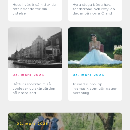
Hotell växjö så hittar du
Hyra stuga böda hav,
rätt boende för din
sandstrand och rofyllda
vistelse
dagar på norra Öland
03. mars 2026
03. mars 2026
Båttur i stockholm så
Trubadur bröllop
upplever du skärgården
livemusik som gör dagen
på bästa sätt
personlig
02. mars 2026