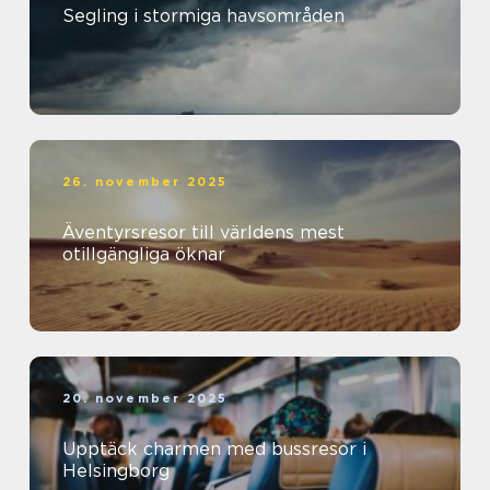
Segling i stormiga havsområden
26. november 2025
Äventyrsresor till världens mest
otillgängliga öknar
20. november 2025
Upptäck charmen med bussresor i
Helsingborg