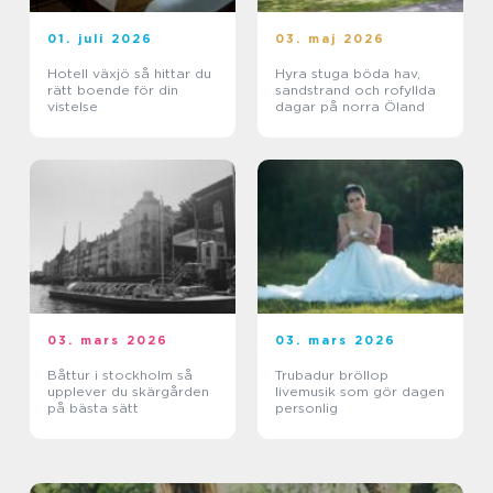
01. juli 2026
03. maj 2026
Hotell växjö så hittar du
Hyra stuga böda hav,
rätt boende för din
sandstrand och rofyllda
vistelse
dagar på norra Öland
03. mars 2026
03. mars 2026
Båttur i stockholm så
Trubadur bröllop
upplever du skärgården
livemusik som gör dagen
på bästa sätt
personlig