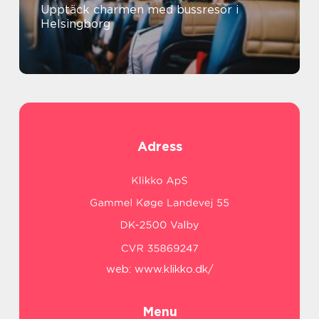
Upptäck charmen med bussresor i
Helsingborg
Adress
web:
www.klikko.dk/
Menu