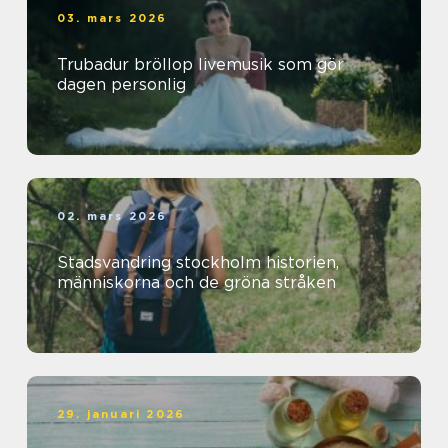
03. mars 2026
Trubadur bröllop livemusik som gör
dagen personlig
02. mars 2026
Stadsvandring stockholm historien,
människorna och de gröna stråken
29. januari 2026