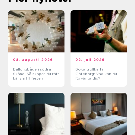
08. augusti 2026
02. juli 2026
Ballongbåge i södra
Boka trollkarl i
Skåne: Så skapar du rätt
Göteborg: Vad kan du
känsla till festen
förvänta dig?