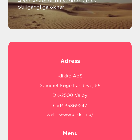
Äventyrsresor till världens mest
otillgängliga öknar
Adress
web:
www.klikko.dk/
Menu