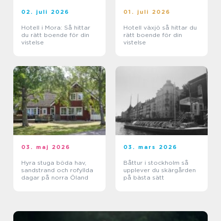
02. juli 2026
01. juli 2026
Hotell i Mora: Så hittar
Hotell växjö så hittar du
du rätt boende för din
rätt boende för din
vistelse
vistelse
03. maj 2026
03. mars 2026
Hyra stuga böda hav,
Båttur i stockholm så
sandstrand och rofyllda
upplever du skärgården
dagar på norra Öland
på bästa sätt