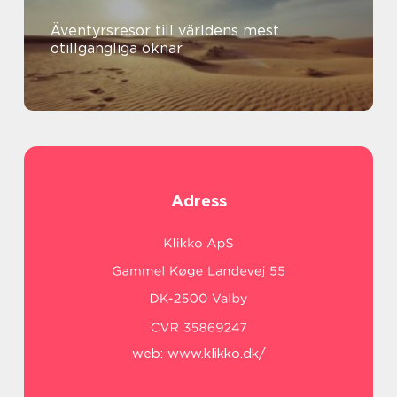
Äventyrsresor till världens mest
otillgängliga öknar
Adress
web:
www.klikko.dk/