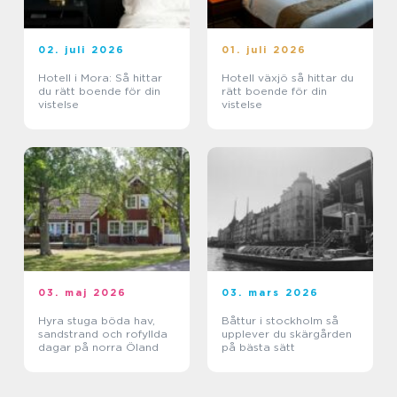
02. juli 2026
01. juli 2026
Hotell i Mora: Så hittar
Hotell växjö så hittar du
du rätt boende för din
rätt boende för din
vistelse
vistelse
03. maj 2026
03. mars 2026
Hyra stuga böda hav,
Båttur i stockholm så
sandstrand och rofyllda
upplever du skärgården
dagar på norra Öland
på bästa sätt