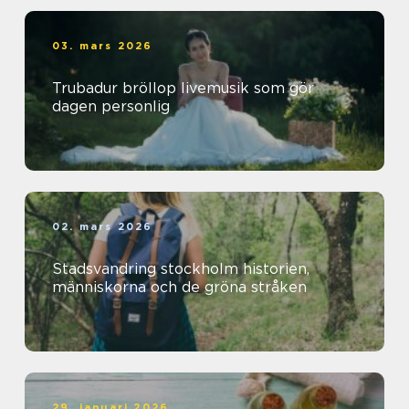
03. mars 2026
Trubadur bröllop livemusik som gör
dagen personlig
02. mars 2026
Stadsvandring stockholm historien,
människorna och de gröna stråken
29. januari 2026