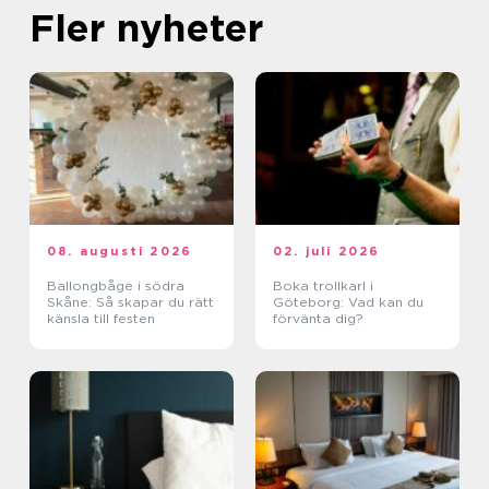
Fler nyheter
08. augusti 2026
02. juli 2026
Ballongbåge i södra
Boka trollkarl i
Skåne: Så skapar du rätt
Göteborg: Vad kan du
känsla till festen
förvänta dig?