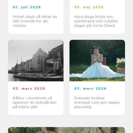
01. juli 2026
03. maj 2026
Hotell växjö så hittar du
Hyra stuga böda hav,
rätt boende för din
sandstrand och rofyllda
vistelse
dagar på norra Öland
03. mars 2026
03. mars 2026
Båttur i stockholm så
Trubadur bröllop
upplever du skärgården
livemusik som gör dagen
på bästa sätt
personlig