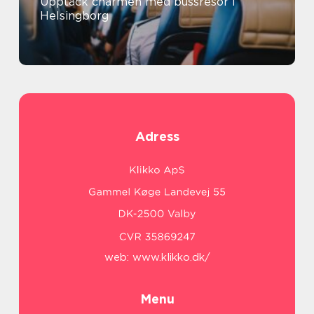
Upptäck charmen med bussresor i
Helsingborg
Adress
web:
www.klikko.dk/
Menu