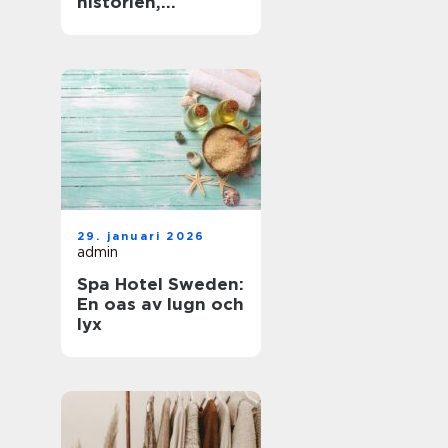
historien,
människorna och
de gröna stråken
29. januari 2026
admin
Spa Hotel Sweden:
En oas av lugn och
lyx