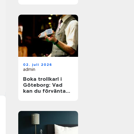
känsla till festen
02. juli 2026
admin
Boka trollkarl i
Göteborg: Vad
kan du förvänta
dig?