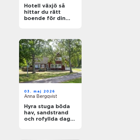
Hotell växjö så
hittar du rätt
boende för din
vistelse
03. maj 2026
Anna Bergqvist
Hyra stuga böda
hav, sandstrand
och rofyllda dagar
på norra Öland