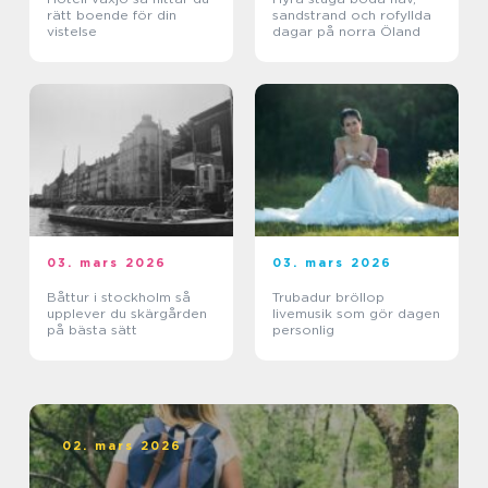
rätt boende för din
sandstrand och rofyllda
vistelse
dagar på norra Öland
03. mars 2026
03. mars 2026
Båttur i stockholm så
Trubadur bröllop
upplever du skärgården
livemusik som gör dagen
på bästa sätt
personlig
02. mars 2026