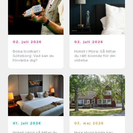
02. juli 2026
02. juli 2026
Boka trollkarl i
Hotell i Mora: Så hittar
Göteborg: Vad kan du
du rätt boende för din
förvänta dig?
vistelse
01. juli 2026
03. maj 2026
Hotell växjö så hittar du
Hyra stuga böda hav,