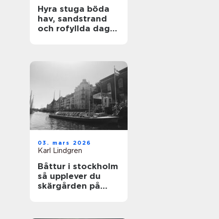
Hyra stuga böda
hav, sandstrand
och rofyllda dagar
på norra Öland
03. mars 2026
Karl Lindgren
Båttur i stockholm
så upplever du
skärgården på
bästa sätt