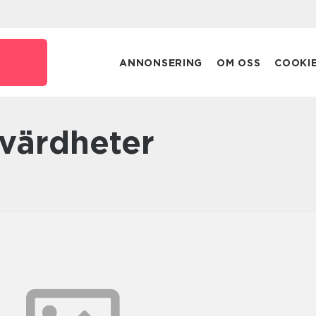
ANNONSERING
OM OSS
COOKI
evärdheter