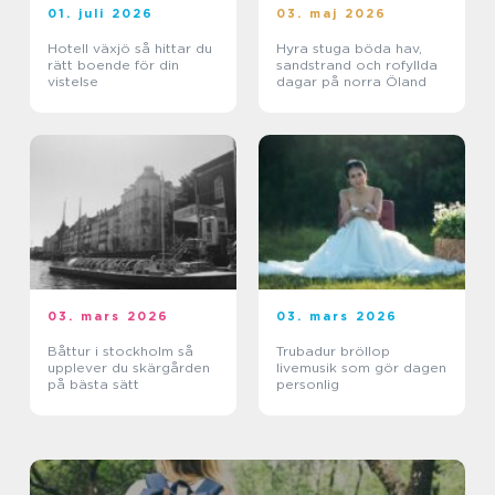
01. juli 2026
03. maj 2026
Hotell växjö så hittar du
Hyra stuga böda hav,
rätt boende för din
sandstrand och rofyllda
vistelse
dagar på norra Öland
03. mars 2026
03. mars 2026
Båttur i stockholm så
Trubadur bröllop
upplever du skärgården
livemusik som gör dagen
på bästa sätt
personlig