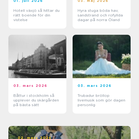
01. juli 2026
03. maj 2026
Hotell växjö så hittar du
Hyra stuga böda hav,
rätt boende för din
sandstrand och rofyllda
vistelse
dagar på norra Öland
03. mars 2026
03. mars 2026
Båttur i stockholm så
Trubadur bröllop
upplever du skärgården
livemusik som gör dagen
på bästa sätt
personlig
02. mars 2026